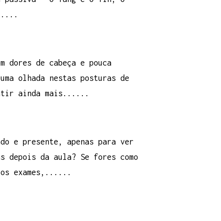
.....
om dores de cabeça e pouca
 uma olhada nestas posturas de
ntir ainda mais......
ado e presente, apenas para ver
as depois da aula? Se fores como
 os exames,......