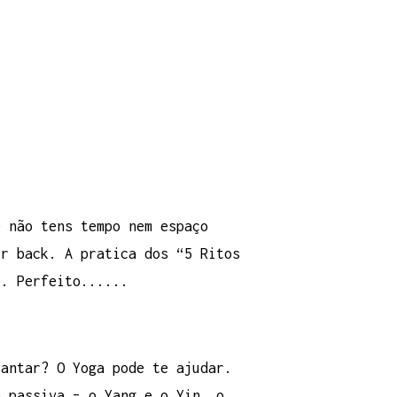
e não tens tempo nem espaço
ur back. A pratica dos “5 Ritos
o. Perfeito......
vantar? O Yoga pode te ajudar.
a passiva – o Yang e o Yin, o