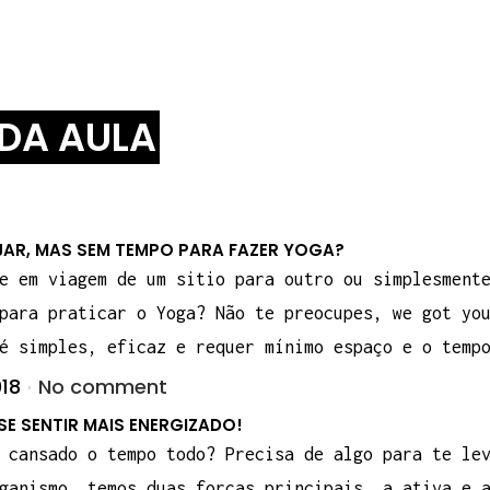
DA AULA
JAR, MAS SEM TEMPO PARA FAZER YOGA?
e em viagem de um sitio para outro ou simplesment
para praticar o Yoga? Não te preocupes, we got yo
é simples, eficaz e requer mínimo espaço e o temp
018
No comment
E SENTIR MAIS ENERGIZADO!
 cansado o tempo todo? Precisa de algo para te le
ganismo, temos duas forças principais, a ativa e 